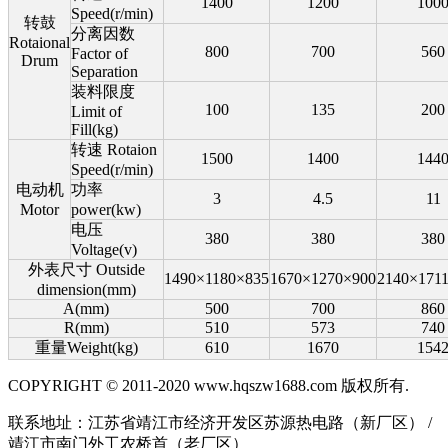
1400
1200
100
Speed(r/min)
转鼓
分离因数
Rotaional
800
700
560
Factor of
Drum
Separation
装料限度
100
135
200
Limit of
Fill(kg)
转速 Rotaion
1500
1400
144
Speed(r/min)
电动机
功率
3
4.5
11
Motor
power(kw)
电压
380
380
380
Voltage(v)
外表尺寸 Outside
1490×1180×835
1670×1270×900
2140×171
dimension(mm)
A(mm)
500
700
860
R(mm)
510
573
740
重量Weight(kg)
610
1670
154
COPYRIGHT © 2011-2020 www.hqszw1688.com 版权所有.
联系地址：江苏省靖江市经济开发区苏源热电路（新厂区） /
靖江市南门外工农桥首（老厂区）