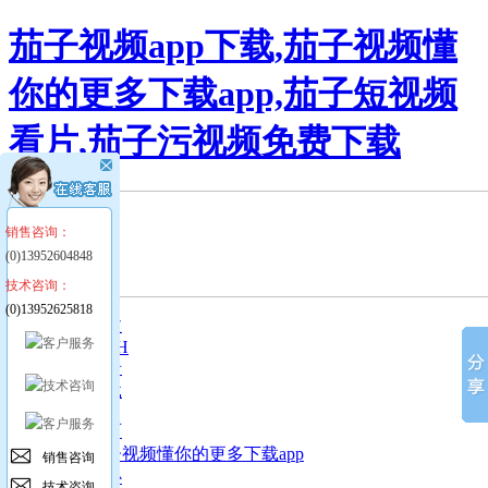
茄子视频app下载,茄子视频懂
你的更多下载app,茄子短视频
看片,茄子污视频免费下载
销售咨询：
(0)13952604848
技术咨询：
(0)13952625818
简体中文
ENGLISH
留言反馈
样本下载
网站首页
走进茄子视频懂你的更多下载app
销售咨询
新闻中心
技术咨询