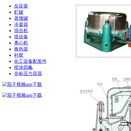
反应釜
贮罐
蒸馏罐
冷凝器
混合机
塔设备
离心机
换热器
衬胶
化工设备配套件
喷涂四氟
非标压力容器