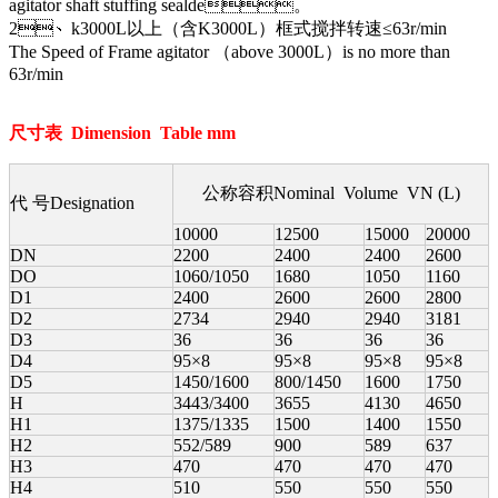
agitator shaft stuffing sealde。
2、k3000L以上（含K3000L）框式搅拌转速≤63r/min
The Speed of Frame agitator （above 3000L）is no more than
63r/min
尺寸表 Dimension Table mm
公称容积Nominal Volume VN (L)
代 号Designation
10000
12500
15000
20000
DN
2200
2400
2400
2600
DO
1060/1050
1680
1050
1160
D1
2400
2600
2600
2800
D2
2734
2940
2940
3181
D3
36
36
36
36
D4
95×8
95×8
95×8
95×8
D5
1450/1600
800/1450
1600
1750
H
3443/3400
3655
4130
4650
H1
1375/1335
1500
1400
1550
H2
552/589
900
589
637
H3
470
470
470
470
H4
510
550
550
550