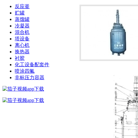
反应釜
贮罐
蒸馏罐
冷凝器
混合机
塔设备
离心机
换热器
衬胶
化工设备配套件
喷涂四氟
非标压力容器