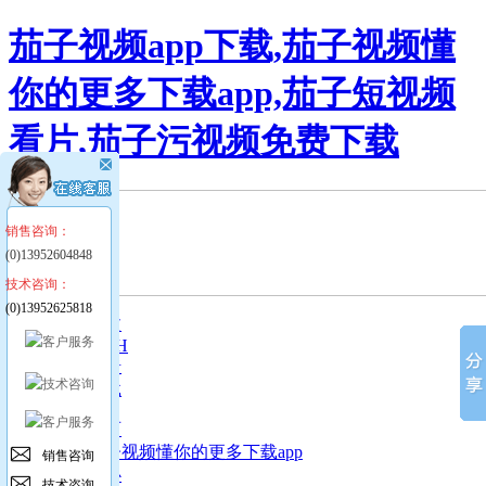
茄子视频app下载,茄子视频懂
你的更多下载app,茄子短视频
看片,茄子污视频免费下载
销售咨询：
(0)13952604848
技术咨询：
(0)13952625818
简体中文
ENGLISH
留言反馈
样本下载
网站首页
走进茄子视频懂你的更多下载app
销售咨询
新闻中心
技术咨询