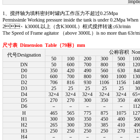
Impll
1、搅拌轴为填料密封时罐内工作压力不超过0.25Mpa
Permissimle Working pressure inside the tank is under 0.2Mpa Whe
2、k3000L以上（含K3000L）框式搅拌转速≤63r/min
The Speed of Frame agitator （above 3000L）is no more than 63r/m
尺寸表 Dimension Table（79标）mm
公称容积 Nomi
代号Designation
50
100
200
300
500
100
DN
50
600
700
800
900
120
D0
350
420
490
560
630
84
D1
600
700
800
900
1000
130
D2
706
816
930
1106
1156
148
D3
25
25
25
25
25
30
D4
32×4
32×4
32×4
32×4
32×4
65
D5
270
270
300
350
350
40
D6
112
－
－
－
－
－
H
465
565
775
875
1075
127
H1
300
300
350
450
400
50
H2
265
300
350
385
410
49
H3
250
250
250
250
270
31
H4
－
－
－
－
－
－