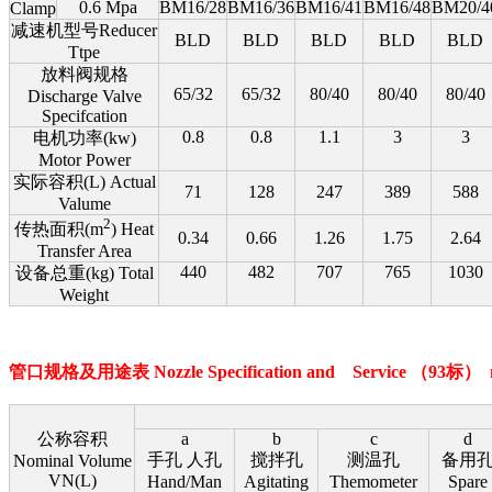
0.6 Mpa
BM16/28
BM16/36
BM16/41
BM16/48
BM20/4
Clamp
减速机型号Reducer
BLD
BLD
BLD
BLD
BLD
Ttpe
放料阀规格
65/32
65/32
80/40
80/40
80/40
Discharge Valve
Specifcation
0.8
0.8
1.1
3
3
电机功率(kw)
Motor Power
实际容积(L) Actual
71
128
247
389
588
Valume
2
传热面积(m
) Heat
0.34
0.66
1.26
1.75
2.64
Transfer Area
440
482
707
765
1030
设备总重(kg) Total
Weight
管口规格及用途表 Nozzle Specification and Service
（93标）
公称容积
a
b
c
d
手孔 人孔
搅拌孔
测温孔
备用
Nominal Volume
VN(L)
Hand/Man
Agitating
Themometer
Spare