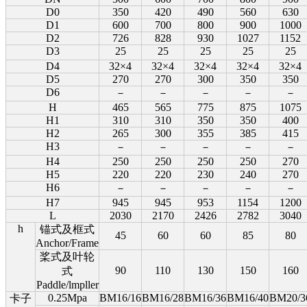
D0
350
420
490
560
630
D1
600
700
800
900
1000
D2
726
828
930
1027
1152
D3
25
25
25
25
25
D4
32×4
32×4
32×4
32×4
32×4
D5
270
270
300
350
350
D6
－
－
－
－
－
H
465
565
775
875
1075
H1
310
310
350
350
400
H2
265
300
355
385
415
H3
－
－
－
－
－
H4
250
250
250
250
270
H5
220
220
230
240
270
H6
－
－
－
－
－
H7
945
945
953
1154
1200
L
2030
2170
2426
2782
3040
h
锚式及框式
45
60
60
85
80
Anchor/Frame
桨式及叶轮
90
110
130
150
160
式
Paddle/lmpller
0.25Mpa
BM16/16
BM16/28
BM16/36
BM16/40
BM20/3
卡子