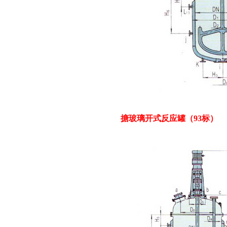
搪玻璃开式反应罐（93标）