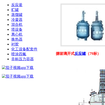
反应釜
贮罐
蒸馏罐
冷凝器
混合机
塔设备
离心机
换热器
衬胶
化工设备配套件
搪玻璃开式
反应罐
（79标）
喷涂四氟
非标压力容器