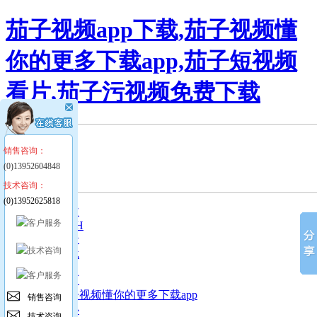
茄子视频app下载,茄子视频懂
你的更多下载app,茄子短视频
看片,茄子污视频免费下载
销售咨询：
(0)13952604848
技术咨询：
(0)13952625818
简体中文
ENGLISH
留言反馈
样本下载
网站首页
走进茄子视频懂你的更多下载app
销售咨询
新闻中心
技术咨询