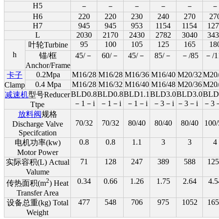
H5
－
－
－
－
－
－
H6
220
220
230
240
270
27
H7
945
945
953
1154
1154
127
L
2030
2170
2430
2782
3040
343
95
100
105
125
165
18
叶轮Turbine
h
锚/框
45/－
60/－
45/－
85/－
－/85
－/1
Anchor/Frame
0.2Mpa
M16/28
M16/28
M16/36
M16/40
M20/32
M20
卡子
0.4 Mpa
M16/28
M16/32
M16/40
M16/48
M20/36
M20
Clamp
BLD0.8
BLD0.8
BLD1.1
BLD3.0
BLD3.0
BLD
减速机
型号Reducer
－1－i
－1－i
－1－i
－3－i
－3－i
－3－
Ttpe
放料阀
规格
70/32
70/32
80/40
80/40
80/40
100/
Discharge Valve
Specifcation
0.8
0.8
1.1
3
3
4
电机功率(kw)
Motor Power
71
128
247
389
588
125
实际容积(L) Actual
Valume
2
0.34
0.66
1.26
1.75
2.64
4.5
传热面积(m
) Heat
Transfer Area
477
548
706
975
1052
165
设备总重(kg) Total
Weight